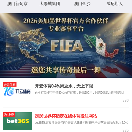
client:
50.2.190.218
, server: 3554f18, time:
13/Jul/2026:1
XML 地图